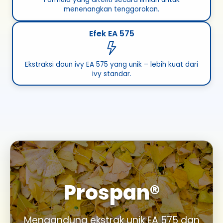
menenangkan tenggorokan.
Efek EA 575
Ekstraksi daun ivy EA 575 yang unik – lebih kuat dari
ivy standar.
Prospan®
Mengandung ekstrak unik EA 575 dan