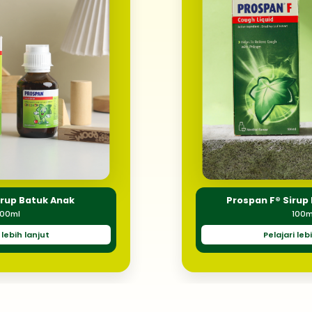
irup Batuk Anak
Prospan F® Sirup
100ml
100m
 lebih lanjut
Pelajari leb