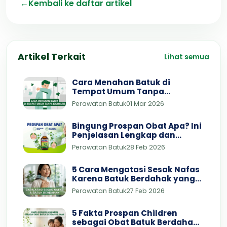
←
Kembali ke daftar artikel
Artikel Terkait
Lihat semua
Cara Menahan Batuk di
Tempat Umum Tanpa
Khawatir
Perawatan Batuk
01 Mar 2026
Bingung Prospan Obat Apa? Ini
Penjelasan Lengkap dan
Dosisnya
Perawatan Batuk
28 Feb 2026
5 Cara Mengatasi Sesak Nafas
Karena Batuk Berdahak yang
Bisa Dicoba di Rumah
Perawatan Batuk
27 Feb 2026
5 Fakta Prospan Children
sebagai Obat Batuk Berdahak