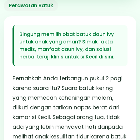
Bunda Wajib Tahu:
Perawatan Batuk
Obat Batuk Daun Ivy
Untuk Anak
Bingung memilih obat batuk daun ivy
untuk anak yang aman? Simak fakta
28 Nov 2025
5 Menit
Penulis: Trieska
medis, manfaat daun ivy, dan solusi
herbal teruji klinis untuk si Kecil di sini.
Pernahkah Anda terbangun pukul 2 pagi
karena suara itu? Suara batuk kering
yang memecah keheningan malam,
diikuti dengan tarikan napas berat dari
kamar si Kecil. Sebagai orang tua, tidak
ada yang lebih menyayat hati daripada
melihat anak kesulitan tidur karena batuk