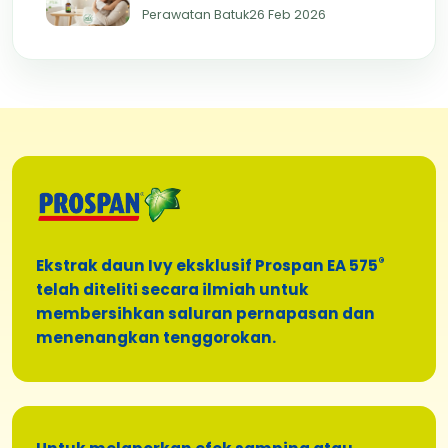
Anak 3 Tahun yang Aman dan
Perawatan Batuk
26 Feb 2026
Terbukti Efektif
®
Ekstrak daun Ivy eksklusif Prospan EA 575
telah diteliti secara ilmiah untuk
membersihkan saluran pernapasan dan
menenangkan tenggorokan.